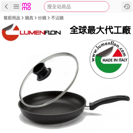
搜全站商品
商品
評價
詳情
規格
推薦
餐廚用品
鍋具
炒鍋
不沾鍋