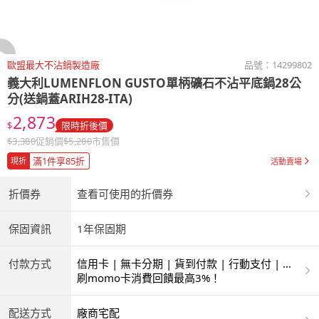
歐盟最大不沾鍋製造廠
品號：
14299802
義大利LUMENFLON
GUSTO單柄礦石不沾平底鍋28公
分(送鍋蓋ARIH28-ITA)
2,873
$
限時折後價
$
3,380
促銷價
$
5,200
市售價
滿1件享85折
現折
活動賣場
折價券
查看可使用的折價券
保固資訊
1年保固期
付款方式
信用卡 | 無卡分期 | 貨到付款 | 行動支付 | 超
商付款 | ATM | 銀聯卡
刷momo卡消費回饋最高3%！
配送方式
廠商宅配