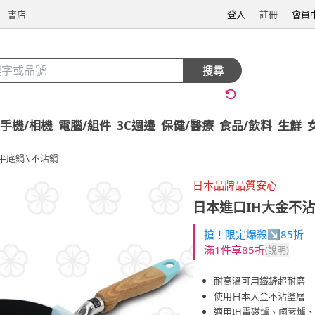
書店
登入
註冊
會員
搜尋
手機/相機
電腦/組件
3C週邊
保健/醫療
食品/飲料
生鮮
平底鍋
\
不沾鍋
日本品牌品質安心
日本進口IH大金不沾平
搶！限定爆殺↘85折
滿1件享85折
(說明)
耐高溫可用鐵鏟超耐磨
使用日本大金不沾塗層
適用IH電磁爐、鹵素爐