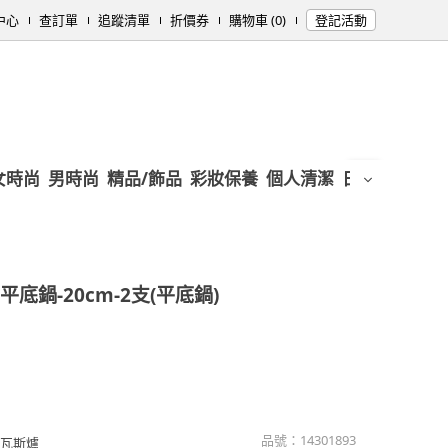
中心
查訂單
追蹤清單
折價券
購物車 (0)
登記活動
女時尚
男時尚
精品/飾品
彩妝保養
個人清潔
日用/紙品
母
底鍋-20cm-2支(平底鍋)
品號：
14301893
、瓦斯爐