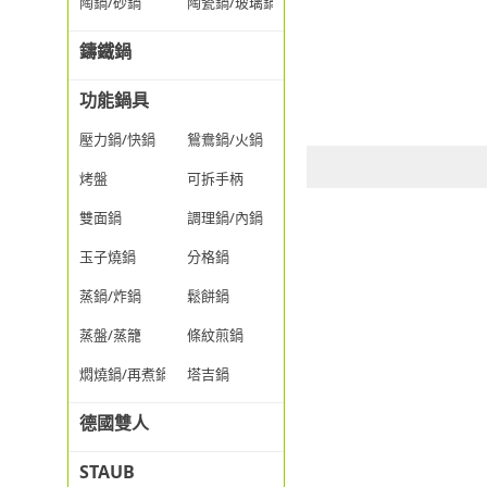
陶鍋/砂鍋
陶瓷鍋/玻璃鍋/透明鍋
鑄鐵鍋
功能鍋具
壓力鍋/快鍋
鴛鴦鍋/火鍋
烤盤
可拆手柄
雙面鍋
調理鍋/內鍋
玉子燒鍋
分格鍋
蒸鍋/炸鍋
鬆餅鍋
蒸盤/蒸籠
條紋煎鍋
燜燒鍋/再煮鍋
塔吉鍋
德國雙人
STAUB