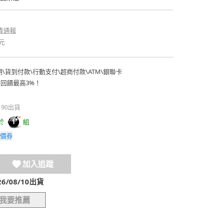
貴通報
元
期
\
貨到付款
\
行動支付
\
超商付款
\
ATM
\
銀聯卡
費回饋最高3%！
190出貨
於
組
1
價券
加入追蹤
/08/10出貨
我要推薦