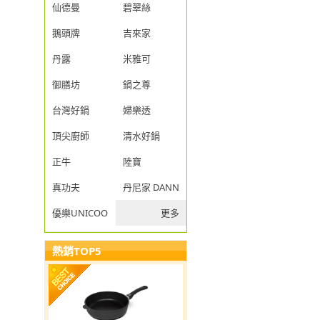
仙德曼
碧翠絲
鵝頭牌
吉來家
丹露
米雅可
御膳坊
鍋之尊
台灣好鍋
婦樂透
頂尖廚師
清水好鍋
正牛
陸寶
真功夫
丹尼家 DANNY JIA
優樂UNICOOK
更多
熱銷TOP5