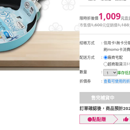
1,009
限時折後價
元
賣
1,600
1,188
市售價
元
促銷價
結帳方式
:
信用卡
\
無卡分
刷momo卡消
配送方式
:
廠商宅配
超商取貨
滿$
數量
:
庫存低
折價券
:
查看可使用的折
售完補貨中
訂單確認後，商品預計2026
點點賺