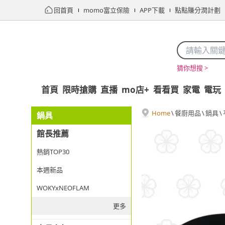
回首頁
momo富立保險
APP下載
點點賺分潤計劃
猜你想搜 >
首頁
限時搶購
直播
mo店+
看看買
家電
電玩
Home
\
餐廚用品
\
鍋具
\
鍋具
館長推薦
熱銷TOP30
本週新品
WOKYxNEOFLAM
更多