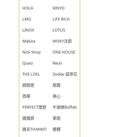
HOLA
KINYO
LMG
LiFE RiCH
LINOX
LOTUS
Maluta
WOKY沃廚
Nick Shop
ONE HOUSE
Quasi
Reun
THE LOEL
Zodiac 諾帝亞
鍋鍋窖
鍋寶
西華
美心
PERFECT理想
牛頭牌Buffalo
膳魔師
掌廚
膳夫THANKFUL
鏗鏘