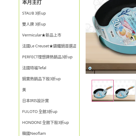
本月主打
STAUB 3折up
雙人牌 3折up
Vermicular★新品上市
法國Le Creuset★鑄鐵鍋首選品牌
PERFECT理想牌熱銷品3折up
法國特福Tefal
鍋寶熱銷品下殺3折up
美
日本IRIS設計賞
FULOTO 全館3折up
HONDONI 全館下殺3折up
韓國Neoflam