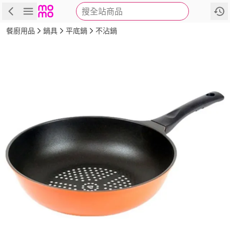
搜全站商品
商品
評價
詳情
規格
推薦
餐廚用品
鍋具
平底鍋
不沾鍋