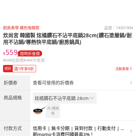
廚房美學 橘色吸睛款
品號：
14301904
炊尚宮
韓國製 炫橘鑽石不沾平底鍋28cm(鑽石塗層鍋/耐
用不沾鍋/導熱快平底鍋/廚房鍋具)
559
$
限時折後價
$
699
促銷價
$
999
市售價
滿1件享8折
現折
活動賣場
折價券
查看可使用的折價券
商品規格
炫橘鑽石不沾平底鍋 28cm
共1種
規
格
付款方式
信用卡 | 無卡分期 | 貨到付款 | 行動支付 | 超
商付款 | ATM | 銀聯卡
刷momo卡消費回饋最高3%！