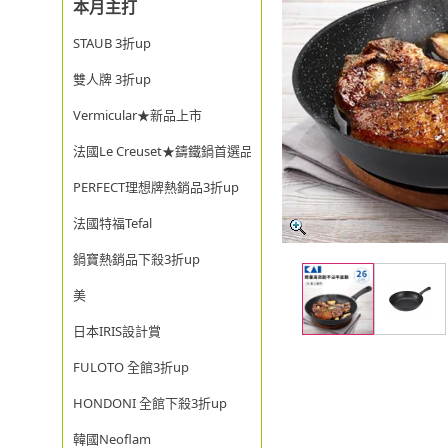
本月主打
STAUB 3折up
雙人牌 3折up
Vermicular★新品上市
法國Le Creuset★鑄鐵鍋首選品牌
PERFECT理想牌熱銷品3折up
法國特福Tefal
鍋寶熱銷品下殺3折up
美
日本IRIS設計賞
FULOTO 全館3折up
HONDONI 全館下殺3折up
韓國Neoflam