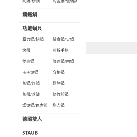
陶鍋/砂鍋
陶瓷鍋/玻璃鍋/透明鍋
鑄鐵鍋
功能鍋具
壓力鍋/快鍋
鴛鴦鍋/火鍋
烤盤
可拆手柄
雙面鍋
調理鍋/內鍋
玉子燒鍋
分格鍋
蒸鍋/炸鍋
鬆餅鍋
蒸盤/蒸籠
條紋煎鍋
燜燒鍋/再煮鍋
塔吉鍋
德國雙人
STAUB