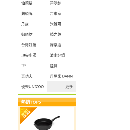
仙德曼
碧翠絲
鵝頭牌
吉來家
丹露
米雅可
御膳坊
鍋之尊
台灣好鍋
婦樂透
頂尖廚師
清水好鍋
正牛
陸寶
真功夫
丹尼家 DANNY JIA
優樂UNICOOK
更多
熱銷TOP5