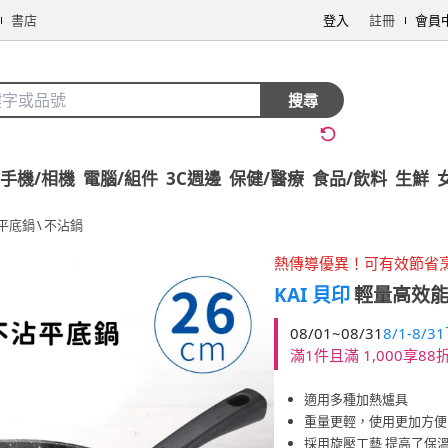
書店
登入
註冊
會員
搜尋
手機/相機
電腦/組件
3C週邊
保健/醫療
食品/飲料
生鮮
平底鍋
\
不沾鍋
熱傳導優異！可有效節省
KAI 貝印
輕量高效能不
08/01~08/31
8/1-8/
滿1件且滿 1,000享88
適用多種加熱爐具
重量更輕，使用更加方便
採用旋壓工藝 提高了保