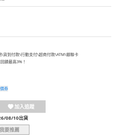
期
\
貨到付款
\
行動支付
\
超商付款
\
ATM
\
銀聯卡
費回饋最高3%！
價券
加入追蹤
/08/10出貨
我要推薦