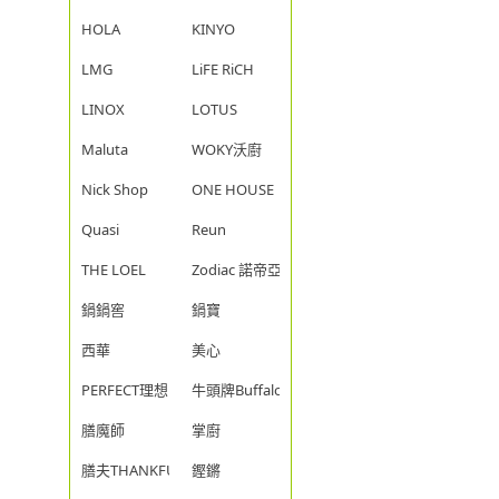
HOLA
KINYO
LMG
LiFE RiCH
LINOX
LOTUS
Maluta
WOKY沃廚
Nick Shop
ONE HOUSE
Quasi
Reun
THE LOEL
Zodiac 諾帝亞
鍋鍋窖
鍋寶
西華
美心
PERFECT理想
牛頭牌Buffalo
膳魔師
掌廚
膳夫THANKFUL
鏗鏘