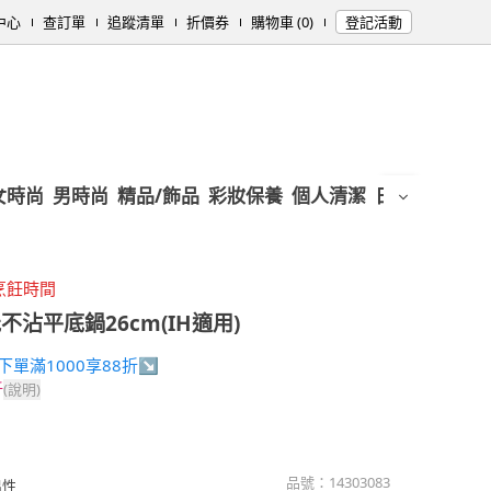
中心
查訂單
追蹤清單
折價券
購物車 (0)
登記活動
女時尚
男時尚
精品/飾品
彩妝保養
個人清潔
日用/紙品
母
烹飪時間
沾平底鍋26cm(IH適用)
31下單滿1000享88折↘
折
(說明)
品號：
14303083
溫性