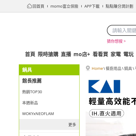
回首頁
momo富立保險
APP下載
點點賺分潤計劃
猜你想搜 >
首頁
限時搶購
直播
mo店+
看看買
家電
電玩
Home
\
餐廚用品
\
鍋具
\
鍋具
館長推薦
熱銷TOP30
本週新品
WOKYxNEOFLAM
更多