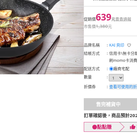
639
促銷價
元
賣貴通報
1,380
市售價
元
品牌名稱
:
KAI 貝印
結帳方式
:
信用卡
\
無卡分
刷momo卡消
配送方式
:
廠商宅配
數量
:
折價券
:
查看可使用的折
售完補貨中
訂單確認後，商品預計2026
點點賺