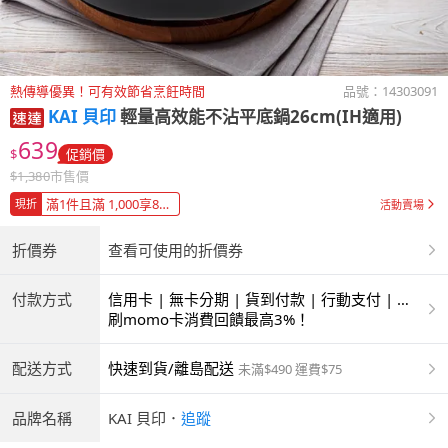
熱傳導優異！可有效節省烹飪時間
品號：
14303091
KAI 貝印
輕量高效能不沾平底鍋26cm(IH適用)
639
$
促銷價
$
1,380
市售價
滿1件且滿 1,000享88折
現折
活動賣場
折價券
查看可使用的折價券
付款方式
信用卡 | 無卡分期 | 貨到付款 | 行動支付 | 超
商付款 | ATM | 銀聯卡
刷momo卡消費回饋最高3%！
配送方式
快速到貨/離島配送
未滿$490 運費$75
品牌名稱
KAI 貝印
．
追蹤