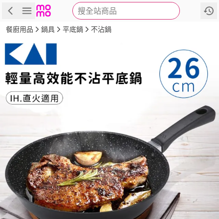
搜全站商品
商品
評價
詳情
規格
推薦
餐廚用品
鍋具
平底鍋
不沾鍋