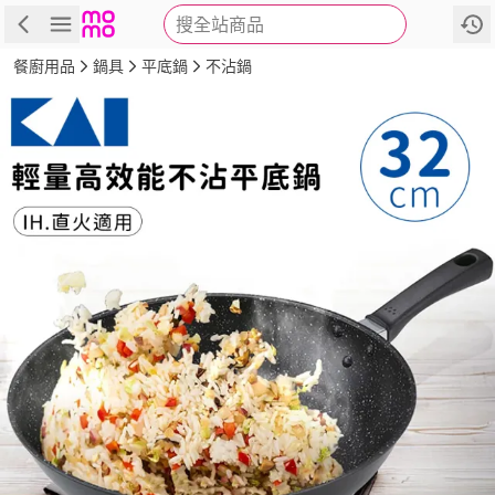
搜全站商品
商品
評價
詳情
規格
推薦
餐廚用品
鍋具
平底鍋
不沾鍋