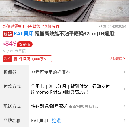
熱傳導優異！可有效節省烹飪時間
品號：
14303094
KAI 貝印
輕量高效能不沾平底鍋32cm(IH適用)
849
$
促銷價
$
1,980
市售價
滿1件且滿 1,000享88折
現折
活動賣場
折價券
查看可使用的折價券
付款方式
信用卡 | 無卡分期 | 貨到付款 | 行動支付 | 超
商付款 | ATM | 銀聯卡
刷momo卡消費回饋最高3%！
配送方式
快速到貨/離島配送
未滿$490 運費$75
品牌名稱
KAI 貝印
．
追蹤