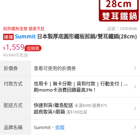
純熟鐵無塗層 健康烹飪
品號：
14303646
Summit
日本製厚底圓形鐵板煎鍋/雙耳鐵鍋(28cm)
1,559
$
促銷價
$
3,980
市售價
折價券
查看可使用的折價券
付款方式
信用卡 | 無卡分期 | 貨到付款 | 行動支付 | 超
商付款 | ATM | 銀聯卡
刷momo卡消費回饋最高3%！
配送方式
快速到貨/離島配送
未滿$490 運費$75
超商取貨/i郵箱
滿$190出貨
品牌名稱
Summit
．
追蹤