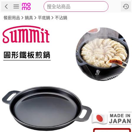
搜全站商品
商品
評價
詳情
規格
推薦
餐廚用品
鍋具
平底鍋
不沾鍋