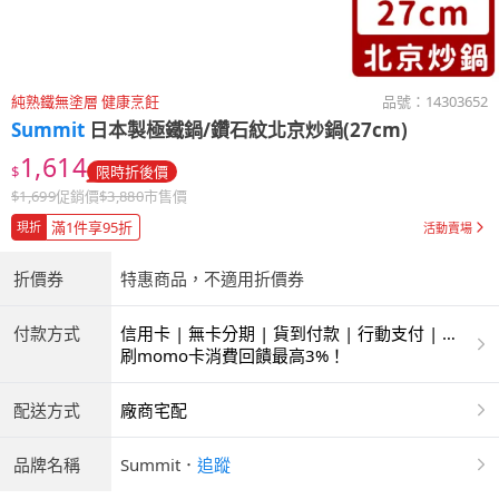
純熟鐵無塗層 健康烹飪
品號：
14303652
Summit
日本製極鐵鍋/鑽石紋北京炒鍋(27cm)
1,614
$
限時折後價
$
1,699
促銷價
$
3,880
市售價
滿1件享95折
現折
活動賣場
折價券
特惠商品，不適用折價券
付款方式
信用卡 | 無卡分期 | 貨到付款 | 行動支付 | 超
商付款 | ATM | 銀聯卡
刷momo卡消費回饋最高3%！
配送方式
廠商宅配
品牌名稱
Summit
．
追蹤