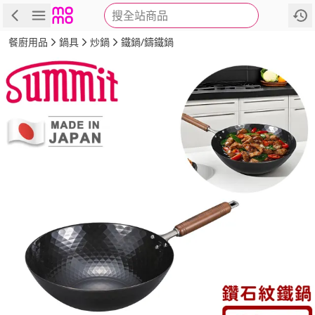
搜全站商品
商品
評價
詳情
規格
推薦
餐廚用品
鍋具
炒鍋
鐵鍋/鑄鐵鍋