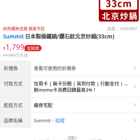
純熟鐵無塗層 健康烹飪
品號：
14303653
Summit
日本製極鐵鍋/鑽石紋北京炒鍋(33cm)
1,799
$
促銷價
$
4,880
市售價
折價券
查看可使用的折價券
付款方式
信用卡 | 無卡分期 | 貨到付款 | 行動支付 | 超
商付款 | ATM | 銀聯卡
刷momo卡消費回饋最高3%！
配送方式
廠商宅配
品牌名稱
Summit
．
追蹤