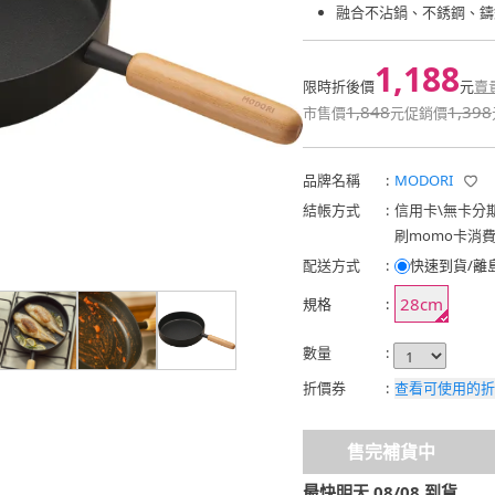
融合不沾鍋、不銹鋼、鑄
1,188
限時折後價
元
賣
1,848
1,398
市售價
元
促銷價
品牌名稱
:
MODORI
結帳方式
:
信用卡
\
無卡分
刷momo卡消
配送方式
:
快速到貨/離
28cm
規格
:
數量
:
折價券
:
查看可使用的折
售完補貨中
最快明天 08/08 到貨