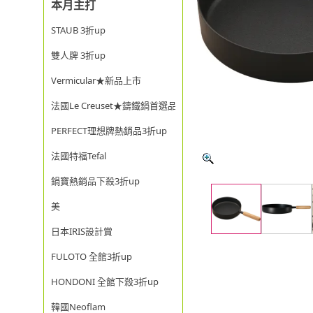
本月主打
STAUB 3折up
雙人牌 3折up
Vermicular★新品上市
法國Le Creuset★鑄鐵鍋首選品牌
PERFECT理想牌熱銷品3折up
法國特福Tefal
鍋寶熱銷品下殺3折up
美
日本IRIS設計賞
FULOTO 全館3折up
HONDONI 全館下殺3折up
韓國Neoflam