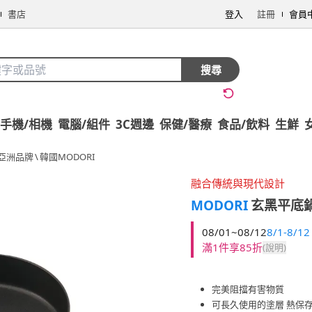
書店
登入
註冊
會員
搜尋
手機/相機
電腦/組件
3C週邊
保健/醫療
食品/飲料
生鮮
亞洲品牌
\
韓國MODORI
融合傳統與現代設計
MODORI
玄黑平底鍋
08/01~08/12
8/1-8/12
滿1件享85折
(說明)
完美阻擋有害物質
可長久使用的塗層 熱保