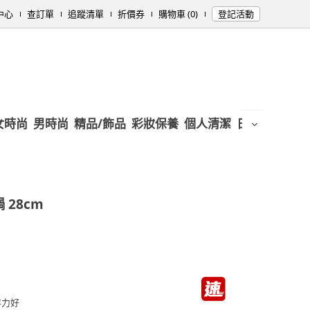
中心
查訂單
追蹤清單
折價券
購物車 (0)
登記活動
女時尚
男時尚
精品/飾品
彩妝保養
個人清潔
日用/紙品
母
 28cm
存力好