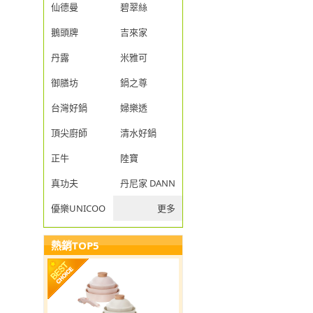
仙德曼
碧翠絲
鵝頭牌
吉來家
丹露
米雅可
御膳坊
鍋之尊
台灣好鍋
婦樂透
頂尖廚師
清水好鍋
正牛
陸寶
真功夫
丹尼家 DANNY JIA
優樂UNICOOK
更多
熱銷TOP5