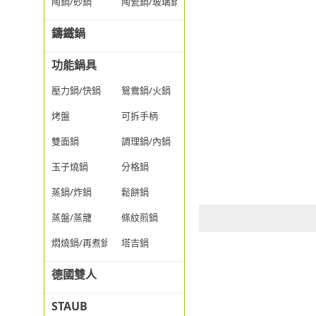
陶鍋/砂鍋
陶瓷鍋/玻璃鍋/透明鍋
鑄鐵鍋
功能鍋具
壓力鍋/快鍋
鴛鴦鍋/火鍋
烤盤
可拆手柄
雙面鍋
調理鍋/內鍋
玉子燒鍋
分格鍋
蒸鍋/炸鍋
鬆餅鍋
蒸盤/蒸籠
條紋煎鍋
燜燒鍋/再煮鍋
塔吉鍋
德國雙人
STAUB