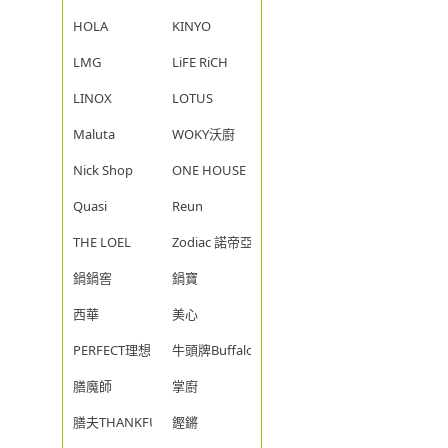
HOLA
KINYO
LMG
LiFE RiCH
LINOX
LOTUS
Maluta
WOKY沃廚
Nick Shop
ONE HOUSE
Quasi
Reun
THE LOEL
Zodiac 諾帝亞
鍋鍋窖
鍋寶
西華
美心
PERFECT理想
牛頭牌Buffalo
膳魔師
掌廚
膳夫THANKFUL
鏗鏘