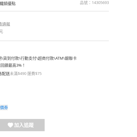
品號：
14305693
鐵鍋優點
貴通報
元
期
\
貨到付款
\
行動支付
\
超商付款
\
ATM
\
銀聯卡
費回饋最高3%！
島配送
未滿$490 運費$75
價券
加入追蹤