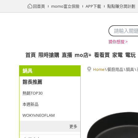
回首頁
momo富立保險
APP下載
點點賺分潤計劃
猜你想搜 >
首頁
限時搶購
直播
mo店+
看看買
家電
電玩
Home
\
餐廚用品
\
鍋具
\
鍋具
館長推薦
熱銷TOP30
本週新品
WOKYxNEOFLAM
更多