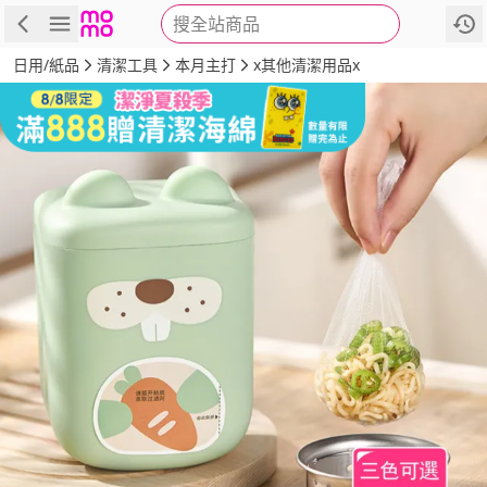
搜全站商品
商品
評價
詳情
規格
推薦
日用/紙品
清潔工具
本月主打
x其他清潔用品x