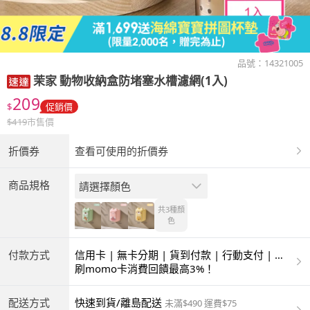
品號：
14321005
茉家
動物收納盒防堵塞水槽濾網(1入)
209
$
促銷價
$
419
市售價
折價券
查看可使用的折價券
商品規格
請選擇顏色
共3種
顏
色
付款方式
信用卡 | 無卡分期 | 貨到付款 | 行動支付 | 超
商付款 | ATM | 銀聯卡
刷momo卡消費回饋最高3%！
配送方式
快速到貨/離島配送
未滿$490 運費$75