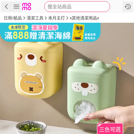
搜全站商品
商品
評價
詳情
規格
推薦
日用/紙品
清潔工具
本月主打
x其他清潔用品x