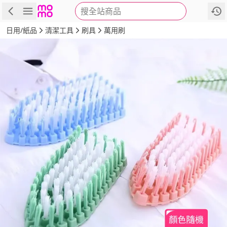
搜全站商品
商品
評價
詳情
規格
推薦
日用/紙品
清潔工具
刷具
萬用刷