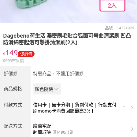
品號：
14321976
Dagebeno荷生活
濃密刷毛貼合弧面可彎曲清潔刷 凹凸
防滑綿密起泡可懸掛清潔刷(2入)
149
$
促銷價
$
299
市售價
折價券
特惠商品，不適用折價券
商品規格
顏色隨機
付款方式
信用卡 | 無卡分期 | 貨到付款 | 行動支付 | 超
商付款 | ATM | 銀聯卡
刷momo卡消費回饋最高3%！
配送方式
廠商宅配
超商取貨
滿$190出貨