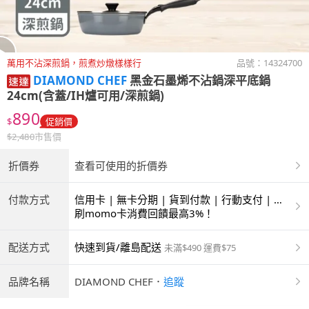
萬用不沾深煎鍋，煎煮炒燉樣樣行
品號：
14324700
DIAMOND CHEF
黑金石墨烯不沾鍋深平底鍋
24cm(含蓋/IH爐可用/深煎鍋)
890
$
促銷價
$
2,480
市售價
折價券
查看可使用的折價券
付款方式
信用卡 | 無卡分期 | 貨到付款 | 行動支付 | 超
商付款 | ATM | 銀聯卡 | 銀行帳戶付款
刷momo卡消費回饋最高3%！
配送方式
快速到貨/離島配送
未滿$490 運費$75
品牌名稱
DIAMOND CHEF
．
追蹤