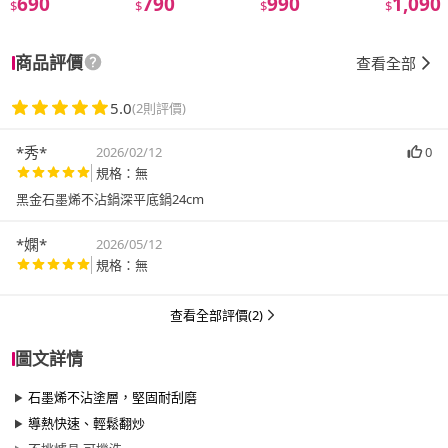
690
790
990
1,090
$
$
$
$
商品評價
查看全部
5.0
(2則評價)
*秀*
2026/02/12
0
規格：無
黑金石墨烯不沾鍋深平底鍋24cm
*嫻*
2026/05/12
規格：無
查看全部評價(2)
圖文詳情
石墨烯不沾塗層，堅固耐刮磨
導熱快速、輕鬆翻炒