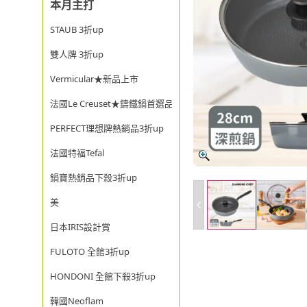
本月主打
STAUB 3折up
雙人牌 3折up
Vermicular★新品上市
法國Le Creuset★鑄鐵鍋首選品牌
PERFECT理想牌熱銷品3折up
法國特福Tefal
鍋寶熱銷品下殺3折up
美
日本IRIS設計賞
FULOTO 全館3折up
HONDONI 全館下殺3折up
韓國Neoflam