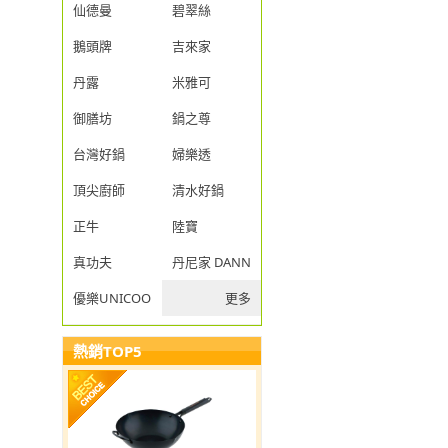
仙德曼
碧翠絲
鵝頭牌
吉來家
丹露
米雅可
御膳坊
鍋之尊
台灣好鍋
婦樂透
頂尖廚師
清水好鍋
正牛
陸寶
真功夫
丹尼家 DANNY JIA
優樂UNICOOK
更多
熱銷TOP5