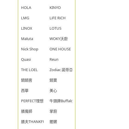
HOLA
KINYO
LMG
LiFE RiCH
LINOX
LOTUS
Maluta
WOKY沃廚
Nick Shop
ONE HOUSE
Quasi
Reun
THE LOEL
Zodiac 諾帝亞
鍋鍋窖
鍋寶
西華
美心
PERFECT理想
牛頭牌Buffalo
膳魔師
掌廚
膳夫THANKFUL
鏗鏘