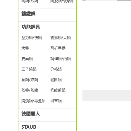
陶鍋/砂鍋
陶瓷鍋/玻璃鍋/透明鍋
鑄鐵鍋
功能鍋具
壓力鍋/快鍋
鴛鴦鍋/火鍋
烤盤
可拆手柄
雙面鍋
調理鍋/內鍋
玉子燒鍋
分格鍋
蒸鍋/炸鍋
鬆餅鍋
蒸盤/蒸籠
條紋煎鍋
燜燒鍋/再煮鍋
塔吉鍋
德國雙人
STAUB