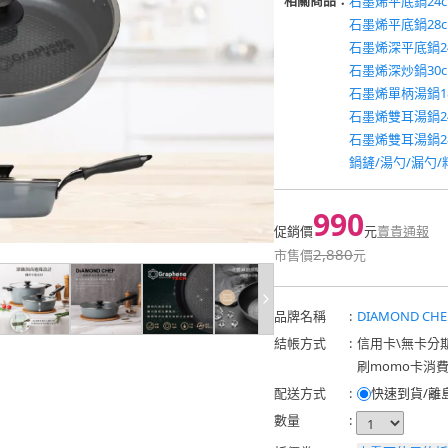
相關商品：
石墨烯平底鍋24
石墨烯平底鍋28
石墨烯深平底鍋2
石墨烯深炒鍋30
石墨烯單柄湯鍋1
石墨烯雙耳湯鍋2
石墨烯雙耳湯鍋2
鍋鏟/湯勺/漏勺/
990
促銷價
元
賣貴通報
2,880
市售價
元
品牌名稱
:
DIAMOND CHE
結帳方式
:
信用卡
\
無卡分
刷momo卡消
配送方式
:
快速到貨/離
數量
: