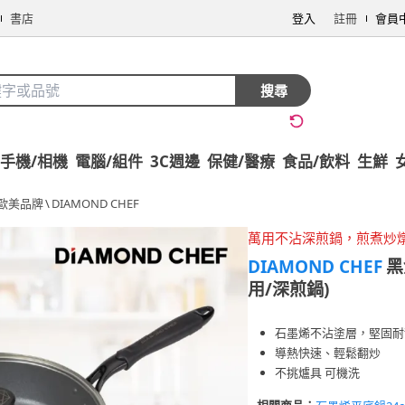
書店
登入
註冊
會員
搜尋
手機/相機
電腦/組件
3C週邊
保健/醫療
食品/飲料
生鮮
歐美品牌
\
DIAMOND CHEF
萬用不沾深煎鍋，煎煮炒
DIAMOND CHEF
黑
用/深煎鍋)
石墨烯不沾塗層，堅固耐
導熱快速、輕鬆翻炒
不挑爐具 可機洗