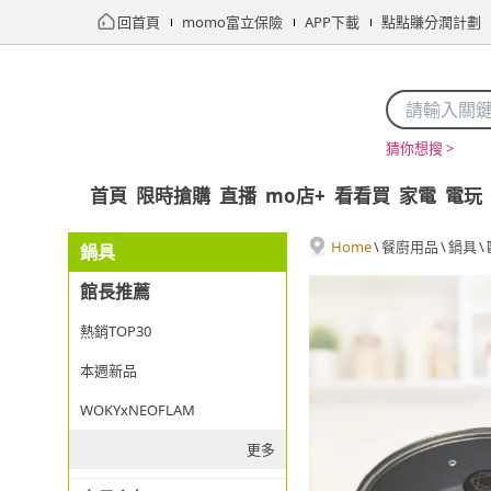
回首頁
momo富立保險
APP下載
點點賺分潤計劃
猜你想搜 >
首頁
限時搶購
直播
mo店+
看看買
家電
電玩
Home
\
餐廚用品
\
鍋具
\
鍋具
館長推薦
熱銷TOP30
本週新品
WOKYxNEOFLAM
更多