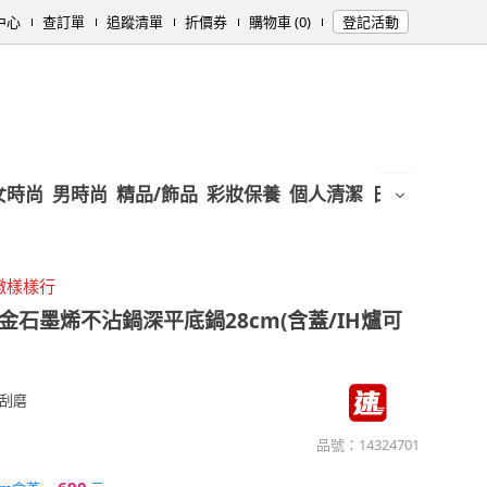
中心
查訂單
追蹤清單
折價券
購物車 (0)
登記活動
女時尚
男時尚
精品/飾品
彩妝保養
個人清潔
日用/紙品
母
燉樣樣行
金石墨烯不沾鍋深平底鍋28cm(含蓋/IH爐可
刮磨
品號：
14324701