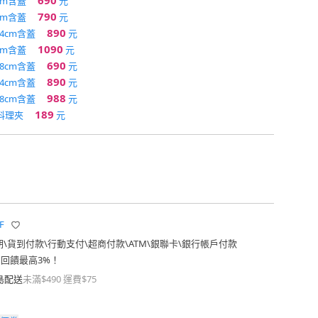
690
cm含蓋
元
790
cm含蓋
元
890
4cm含蓋
元
1090
cm含蓋
元
690
8cm含蓋
元
890
4cm含蓋
元
988
8cm含蓋
元
189
料理夾
元
F
期
\
貨到付款
\
行動支付
\
超商付款
\
ATM
\
銀聯卡
\
銀行帳戶付款
費回饋最高3%！
島配送
未滿$490 運費$75