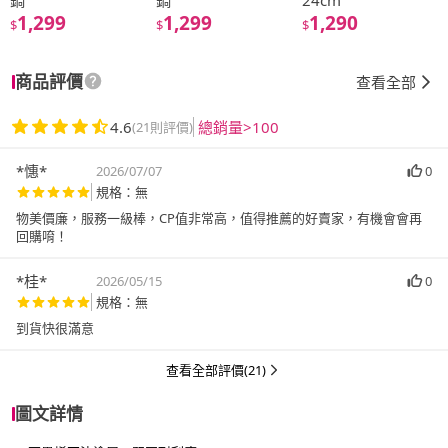
鍋
鍋
24cm
1,299
1,299
1,290
$
$
$
商品評價
查看全部
4.6
總銷量>100
(21則評價)
*憓*
2026/07/07
0
規格：無
物美價廉，服務一級棒，CP值非常高，值得推薦的好賣家，有機會會再
回購唷！
*桂*
2026/05/15
0
規格：無
到貨快很滿意
查看全部評價(21)
圖文詳情