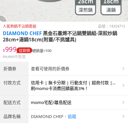
人氣熱銷不沾鍋套組
品號：
14324712
DIAMOND CHEF
黑金石墨烯不沾鍋雙鍋組-深煎炒鍋
28cm+湯鍋18cm(附蓋/不挑爐具)
999
$
促銷價
總銷量>100
$
4,860
市售價
折價券
查看可使用的折價券
付款方式
信用卡 | 無卡分期 | 行動支付 | 超商付款 |
ATM | 銀聯卡
刷momo卡消費回饋最高3%！
配送方式
momo宅配/離島配送
品牌名稱
DIAMOND CHEF
．
追蹤