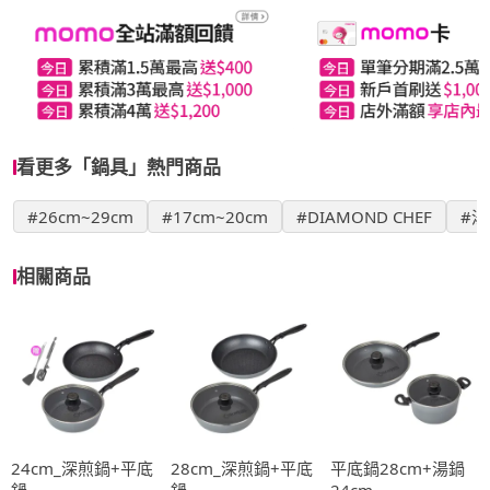
看更多「鍋具」熱門商品
#26cm~29cm
#17cm~20cm
#DIAMOND CHEF
#湯
相關商品
24cm_深煎鍋+平底
28cm_深煎鍋+平底
平底鍋28cm+湯鍋