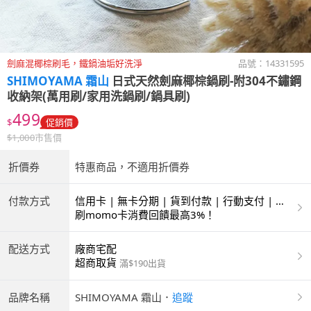
劍麻混椰棕刷毛，鐵鍋油垢好洗淨
品號：
14331595
SHIMOYAMA 霜山
日式天然劍麻椰棕鍋刷-附304不鏽鋼
收納架(萬用刷/家用洗鍋刷/鍋具刷)
499
$
促銷價
$
1,000
市售價
折價券
特惠商品，不適用折價券
付款方式
信用卡 | 無卡分期 | 貨到付款 | 行動支付 | 超
商付款 | ATM | 銀聯卡 | 銀行帳戶付款
刷momo卡消費回饋最高3%！
配送方式
廠商宅配
超商取貨
滿$190出貨
品牌名稱
SHIMOYAMA 霜山
．
追蹤