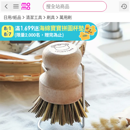
搜全站商品
商品
評價
詳情
規格
推薦
日用/紙品
清潔工具
刷具
萬用刷