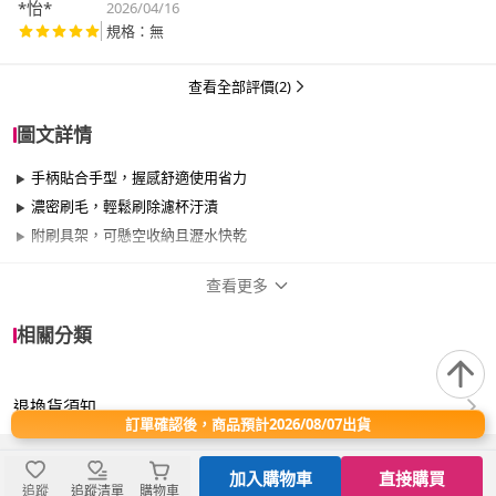
*怡*
2026/04/16
規格：無
查看全部評價(2)
圖文詳情
手柄貼合手型，握感舒適使用省力
濃密刷毛，輕鬆刷除濾杯汙漬
附刷具架，可懸空收納且瀝水快乾
查看更多
商品規格
相關分類
品牌名稱
SHIMOYAMA 霜山
退換貨須知
適用於
浴室、廚房、餐廳、室內、室外
訂單確認後，商品預計2026/08/07出貨
加入購物車
直接購買
尺寸：[鍋刷]直徑6×高8cm、[刷架]直徑5.5×高8.3cm
追蹤
追蹤清單
購物車