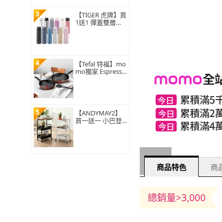
3
【TIGER 虎牌】買
1送1 彈蓋雙層不
鏽鋼保溫瓶 500ml
(MCT-T050 真空保
溫杯/保冰隨行杯)
4
【Tefal 特福】mo
mo獨家 Espresso
醇火系列不沾鍋具
3件組(28cm炒鍋+
26cm深平底鍋+鍋
鏟)
5
【ANDYMAY2】
買一送一 小巴登
鐵製收納架木桌
板/經典款 置物推
車/電腦桌/三層收
納（收納架 置物
櫃 桌板推車 調理
收納籃 手推車）
商品特色
商品
總銷量>3,000