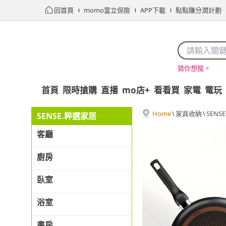
回首頁
momo富立保險
APP下載
點點賺分潤計劃
猜你想搜 >
首頁
限時搶購
直播
mo店+
看看買
家電
電玩
Home
\
家具收納
\
SENS
SENSE.粹選家居
客廳
廚房
臥室
浴室
書房