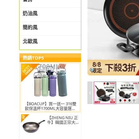
奶油風
簡約風
北歐風
熱銷TOP5
【BOACUP】買一送一 316雙
飲保溫杯1700ML大容量運動
水壺 (316不鏽鋼保溫瓶 保溫
2
壺 保溫杯 不銹鋼) 交換禮物
【ZHENG NIU 正
牛】韓國正宗大理
石不沾炒鍋-30cm
(韓國 不沾鍋 炒
鍋)