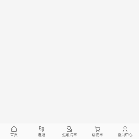
首頁
逛逛
追蹤清單
購物車
會員中心