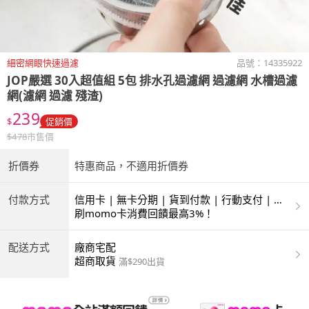
細密網眼快速過濾
品號：
14335922
JOP嚴選
30入超值組 5包 排水孔過濾網 過濾網 水槽過濾
網(濾網 過濾 殘渣)
239
$
促銷價
$
478
市售價
折價券
特惠商品，不適用折價券
付款方式
信用卡 | 無卡分期 | 貨到付款 | 行動支付 | 超
商付款 | ATM | 銀聯卡
刷momo卡消費回饋最高3%！
配送方式
廠商宅配
超商取貨
滿$290出貨