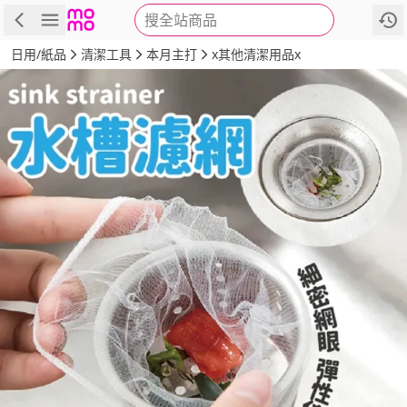
搜全站商品
商品
評價
詳情
規格
推薦
日用/紙品
清潔工具
本月主打
x其他清潔用品x