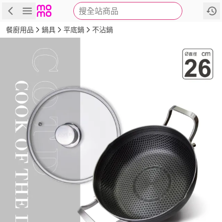
搜全站商品
商品
評價
詳情
規格
推薦
餐廚用品
鍋具
平底鍋
不沾鍋