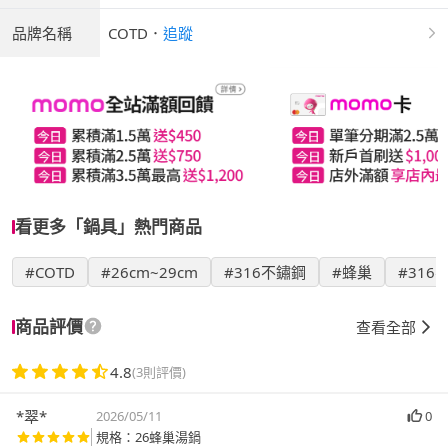
品牌名稱
COTD
．
追蹤
看更多「鍋具」熱門商品
#COTD
#26cm~29cm
#316不鏽鋼
#蜂巢
#316
商品評價
查看全部
4.8
(3則評價)
*翠*
2026/05/11
0
規格：26蜂巢湯鍋