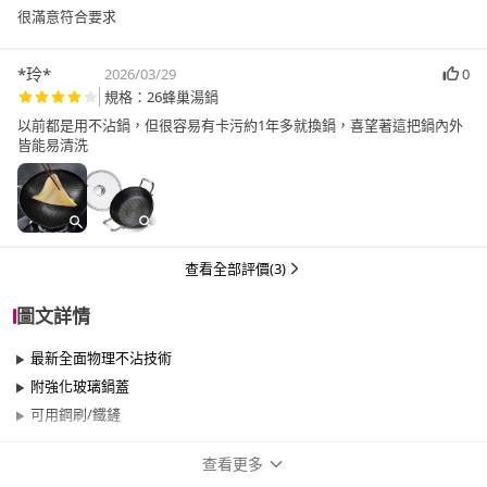
很滿意符合要求
*玲*
2026/03/29
0
規格：26蜂巢湯鍋
以前都是用不沾鍋，但很容易有卡污約1年多就換鍋，喜望著這把鍋內外
皆能易清洗
查看全部評價(3)
圖文詳情
最新全面物理不沾技術
附強化玻璃鍋蓋
可用鋼刷/鐵鏟
查看更多
商品規格