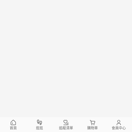
首頁
逛逛
追蹤清單
購物車
會員中心