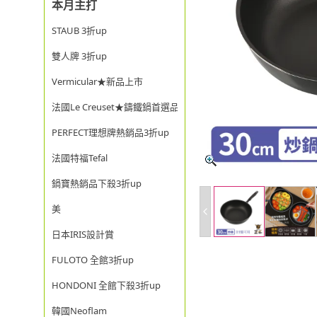
本月主打
STAUB 3折up
雙人牌 3折up
Vermicular★新品上市
法國Le Creuset★鑄鐵鍋首選品牌
PERFECT理想牌熱銷品3折up
法國特福Tefal
鍋寶熱銷品下殺3折up
美
日本IRIS設計賞
FULOTO 全館3折up
HONDONI 全館下殺3折up
韓國Neoflam