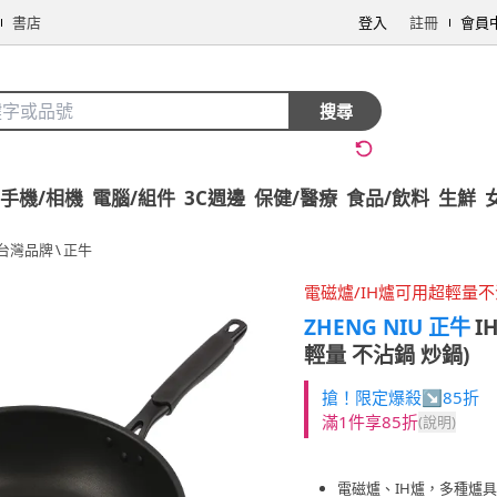
書店
登入
註冊
會員
搜尋
手機/相機
電腦/組件
3C週邊
保健/醫療
食品/飲料
生鮮
台灣品牌
\
正牛
電磁爐/IH爐可用超輕量
ZHENG NIU 正牛
I
輕量 不沾鍋 炒鍋)
搶！限定爆殺↘85折
滿1件享85折
(說明)
電磁爐、IH爐，多種爐