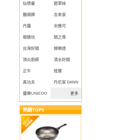
仙德曼
碧翠絲
鵝頭牌
吉來家
丹露
米雅可
御膳坊
鍋之尊
台灣好鍋
婦樂透
頂尖廚師
清水好鍋
正牛
陸寶
真功夫
丹尼家 DANNY JIA
優樂UNICOOK
更多
熱銷TOP5