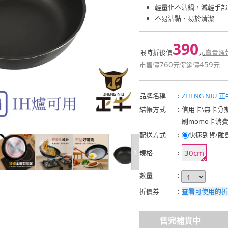
輕量化不沾鍋，減輕手部
不易沾黏、易於清潔
390
限時折後價
元
賣貴通
760
459
市售價
元
促銷價
元
品牌名稱
:
ZHENG NIU 正
結帳方式
:
信用卡
\
無卡分
刷momo卡消
配送方式
:
快速到貨/離
30cm
規格
:
數量
:
折價券
:
查看可使用的折
售完補貨中