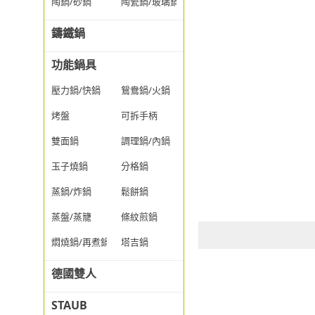
陶鍋/砂鍋
陶瓷鍋/玻璃鍋/透明鍋
鑄鐵鍋
功能鍋具
壓力鍋/快鍋
鴛鴦鍋/火鍋
烤盤
可拆手柄
雙面鍋
調理鍋/內鍋
玉子燒鍋
分格鍋
蒸鍋/炸鍋
鬆餅鍋
蒸盤/蒸籠
條紋煎鍋
燜燒鍋/再煮鍋
塔吉鍋
德國雙人
STAUB