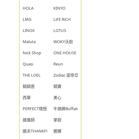
HOLA
KINYO
LMG
LiFE RiCH
LINOX
LOTUS
Maluta
WOKY沃廚
Nick Shop
ONE HOUSE
Quasi
Reun
THE LOEL
Zodiac 諾帝亞
鍋鍋窖
鍋寶
西華
美心
PERFECT理想
牛頭牌Buffalo
膳魔師
掌廚
膳夫THANKFUL
鏗鏘