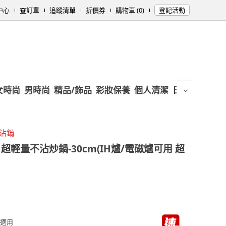
中心
查訂單
追蹤清單
折價券
購物車 (0)
登記活動
女時尚
男時尚
精品/飾品
彩妝保養
個人清潔
日用/紙品
母
不沾鍋
H超輕量不沾炒鍋-30cm(IH爐/電磁爐可用 超
具適用