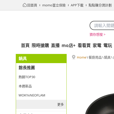
回首頁
momo富立保險
APP下載
點點賺分潤計劃
猜你想搜 >
首頁
限時搶購
直播
mo店+
看看買
家電
電玩
Home
\
餐廚用品
\
鍋具
\
鍋具
館長推薦
熱銷TOP30
本週新品
WOKYxNEOFLAM
更多