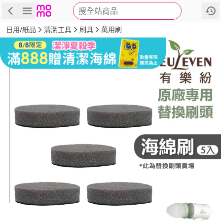
搜全站商品
商品
評價
詳情
規格
推薦
日用/紙品
清潔工具
刷具
萬用刷