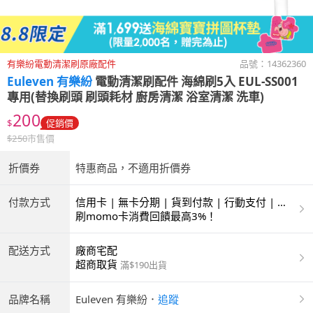
有樂紛電動清潔刷原廠配件
品號：
14362360
Euleven 有樂紛
電動清潔刷配件 海綿刷5入 EUL-SS001
專用(替換刷頭 刷頭耗材 廚房清潔 浴室清潔 洗車)
200
$
促銷價
$
250
市售價
折價券
特惠商品，不適用折價券
付款方式
信用卡 | 無卡分期 | 貨到付款 | 行動支付 | 超
商付款 | ATM | 銀聯卡
刷momo卡消費回饋最高3%！
配送方式
廠商宅配
超商取貨
滿$190出貨
品牌名稱
Euleven 有樂紛
．
追蹤