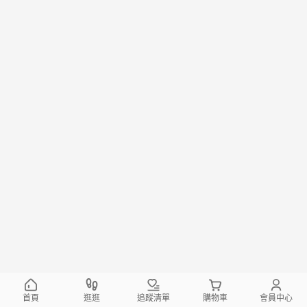
首頁
逛逛
追蹤清單
購物車
會員中心