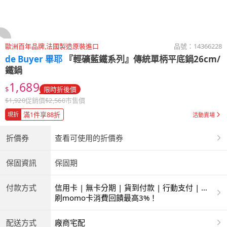
歐洲百年品牌,法國製造原裝進口
品號：
14366228
de Buyer 畢耶
『輕礦藍鐵系列』傳統單柄平底鍋26cm/
鐵鍋
1,689
$
限時折後價
$
1,920
促銷價
$
2,560
市售價
滿1件享88折
現折
活動賣場
折價券
查看可使用的折價券
保固資訊
保固期
付款方式
信用卡 | 無卡分期 | 貨到付款 | 行動支付 | 超
商付款 | ATM | 銀聯卡
刷momo卡消費回饋最高3%！
配送方式
廠商宅配