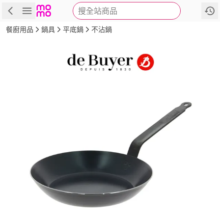
搜全站商品
商品
評價
詳情
規格
推薦
餐廚用品
鍋具
平底鍋
不沾鍋