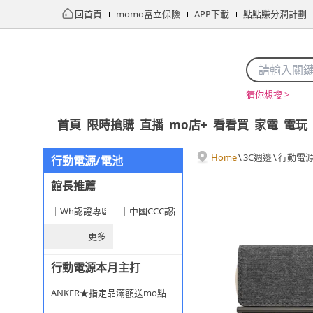
回首頁
momo富立保險
APP下載
點點賺分潤計劃
猜你想搜 >
首頁
限時搶購
直播
mo店+
看看買
家電
電玩
Home
\
3C週邊
\
行動電源
行動電源/電池
館長推薦
｜Wh認證專區★旅遊安心選
｜中國CCC認證專區
更多
行動電源本月主打
ANKER★指定品滿額送mo點