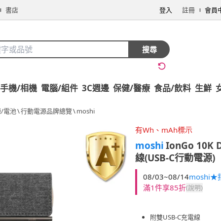
書店
登入
註冊
會員
搜尋
手機/相機
電腦/組件
3C週邊
保健/醫療
食品/飲料
生鮮
/電池
\
行動電源品牌總覽
\
moshi
有Wh、mAh標示
moshi
IonGo 10
線(USB-C行動電源)
08/03~08/14
moshi
滿1件享85折
(說明)
附雙USB-C充電線