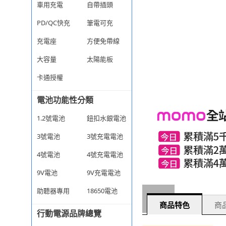
車用充電
自帶插頭
PD/QC快充
筆電可充
充電座
方便免帶線
大容量
太陽能板
卡通授權
電池功能性分類
1.2號電池
鈕扣水銀電池
3號電池
3號充電電池
4號電池
4號充電電池
9V電池
9V充電電池
助聽器專用
18650電池
商品特色
商品
行動電源品牌總覽