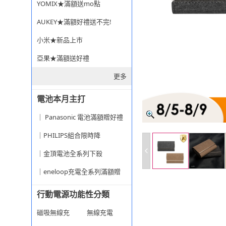
YOMIX★滿額送mo點
AUKEY★滿額好禮送不完!
小米★新品上市
亞果★滿額送好禮
更多
電池本月主打
｜ Panasonic 電池滿額贈好禮
｜PHILIPS組合限時降
｜金頂電池全系列下殺
｜eneloop充電全系列滿額贈
行動電源功能性分類
磁吸無線充
無線充電