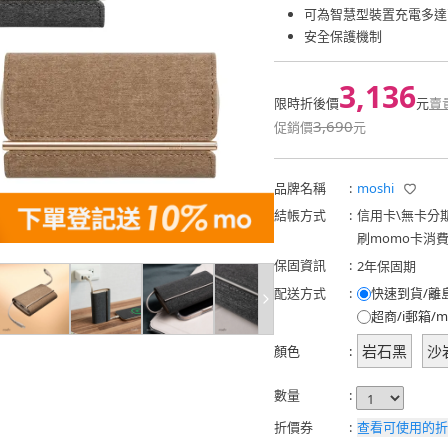
可為智慧型裝置充電多達
安全保護機制
3,136
限時折後價
元
賣
3,690
促銷價
元
品牌名稱
:
moshi
結帳方式
:
信用卡
\
無卡分
刷momo卡消
保固資訊
:
2年保固期
配送方式
:
快速到貨/離
超商/i郵箱/m
岩石黑
沙
顏色
:
數量
:
折價券
:
查看可使用的折