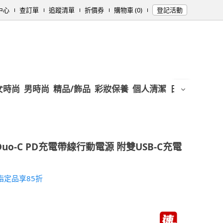
中心
查訂單
追蹤清單
折價券
購物車 (0)
登記活動
女時尚
男時尚
精品/飾品
彩妝保養
個人清潔
日用/紙品
母
K Duo-C PD充電帶線行動電源 附雙USB-C充電
★指定品享85折