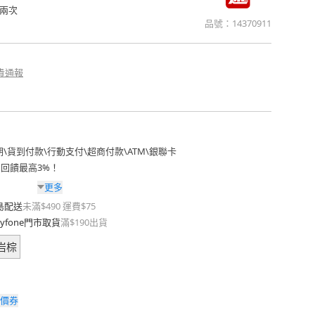
兩次
品號：
14370911
貴通報
期
\
貨到付款
\
行動支付
\
超商付款
\
ATM
\
銀聯卡
費回饋最高3%！
更多
島配送
未滿$490 運費$75
yfone門市取貨
滿$190出貨
岩棕
價券