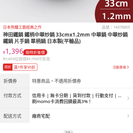
日本熟鐵工藝經典之作
品號：
14376855
神田鐵鍋
鐵柄中華炒鍋 33cmx1.2mm 中華鍋 中華炒鍋
鐵鍋 片手鍋 單柄鍋 日本製(平輸品)
1,396
$
限時折後價
$
1,470
促銷價
$
1,750
市售價
滿1件享95折
現折
活動賣場
折價券
特惠商品，不適用折價券
付款方式
信用卡 | 無卡分期 | 貨到付款 | 行動支付 | 超
商付款 | ATM | 銀聯卡
刷momo卡消費回饋最高3%！
配送方式
廠商宅配