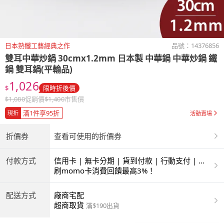
日本熟鐵工藝經典之作
品號：
14376856
雙耳中華炒鍋 30cmx1.2mm 日本製 中華鍋 中華炒鍋 鐵
鍋 雙耳鍋(平輸品)
1,026
$
限時折後價
$
1,080
促銷價
$
1,400
市售價
滿1件享95折
現折
活動賣場
折價券
查看可使用的折價券
付款方式
信用卡 | 無卡分期 | 貨到付款 | 行動支付 | 超
商付款 | ATM | 銀聯卡
刷momo卡消費回饋最高3%！
配送方式
廠商宅配
超商取貨
滿$190出貨