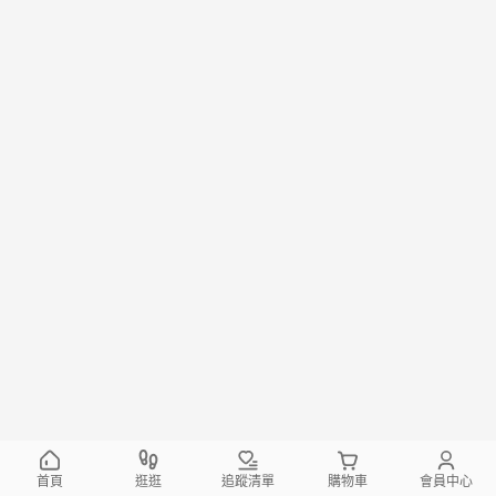
首頁
逛逛
追蹤清單
購物車
會員中心