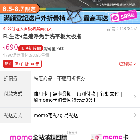
42公分超大面板清潔面積大
品號：
14378457
FL生活+急速淨免手洗平板大板拖
690
$
限時折後價
總銷量>500
$
790
促銷價
$
1,980
市售價
滿1件折100元
現折
活動賣場
折價券
特惠商品，不適用折價券
付款方式
信用卡 | 無卡分期 | 貨到付款 | 行動支付 | 超
商付款 | ATM | 銀聯卡
刷momo卡消費回饋最高3%！
配送方式
momo宅配/離島配送