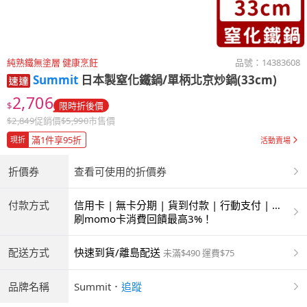
純熟鐵無塗層 健康烹飪
品號：
14383608
Summit
日本製窒化鐵鍋/單柄北京炒鍋(33cm)
2,706
$
限時折後價
$
2,849
促銷價
$
5,990
市售價
滿1件享95折
現折
活動賣場
折價券
查看可使用的折價券
付款方式
信用卡 | 無卡分期 | 貨到付款 | 行動支付 | 超
商付款 | ATM | 銀聯卡
刷momo卡消費回饋最高3%！
配送方式
快速到貨/離島配送
未滿$490 運費$75
品牌名稱
Summit
．
追蹤