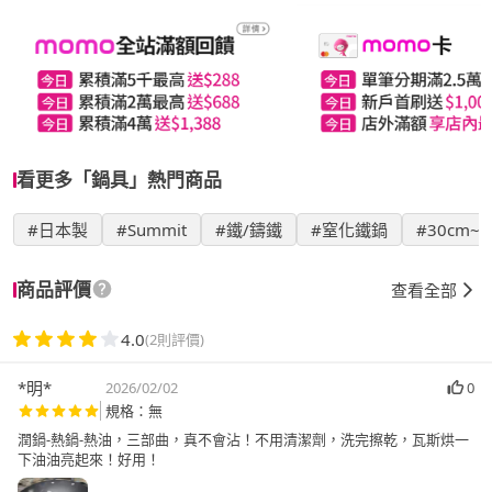
看更多「鍋具」熱門商品
#日本製
#Summit
#鐵/鑄鐵
#窒化鐵鍋
#30cm~3
商品評價
查看全部
4.0
(2則評價)
*明*
2026/02/02
0
規格：無
潤鍋-熱鍋-熱油，三部曲，真不會沾！不用清潔劑，洗完擦乾，瓦斯烘一
下油油亮起來！好用！