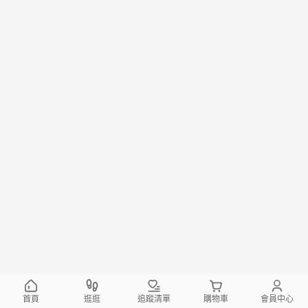
首頁
逛逛
追蹤清單
購物車
會員中心