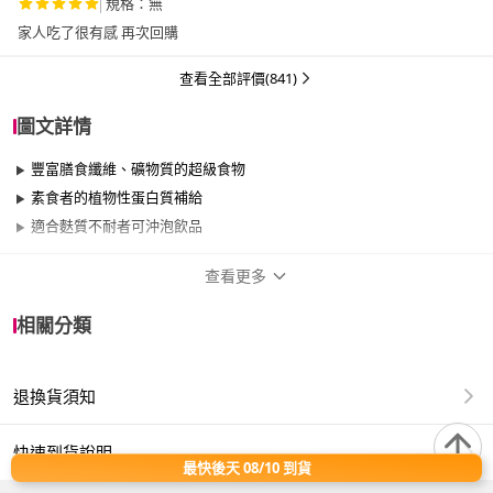
規格：無
家人吃了很有感 再次回購
查看全部評價(841)
圖文詳情
豐富膳食纖維、礦物質的超級食物
素食者的植物性蛋白質補給
適合麩質不耐者可沖泡飲品
查看更多
商品規格
相關分類
品牌名稱
臻御行
退換貨須知
重量
1500g~2000g
包裝組合
袋裝
快速到貨說明
最快後天 08/10 到貨