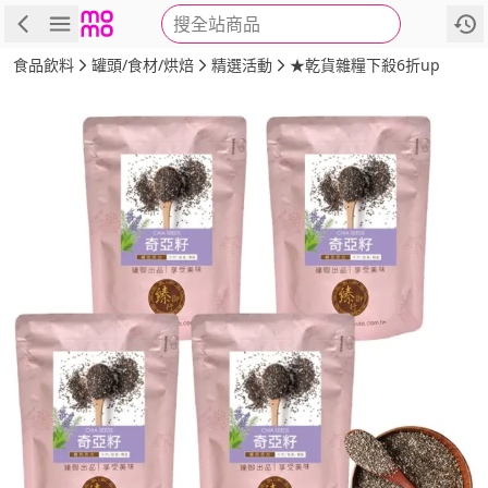
搜全站商品
商品
評價
詳情
規格
推薦
食品飲料
罐頭/食材/烘焙
精選活動
★乾貨雜糧下殺6折up