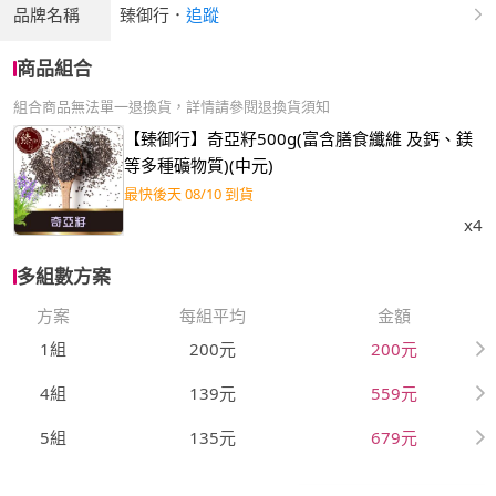
品牌名稱
臻御行
．
追蹤
商品組合
組合商品無法單一退換貨，詳情請參閱退換貨須知
【臻御行】奇亞籽500g(富含膳食纖維 及鈣、鎂
等多種礦物質)(中元)
最快後天 08/10 到貨
x4
多組數方案
方案
每組平均
金額
1組
200元
200元
4組
139元
559元
5組
135元
679元