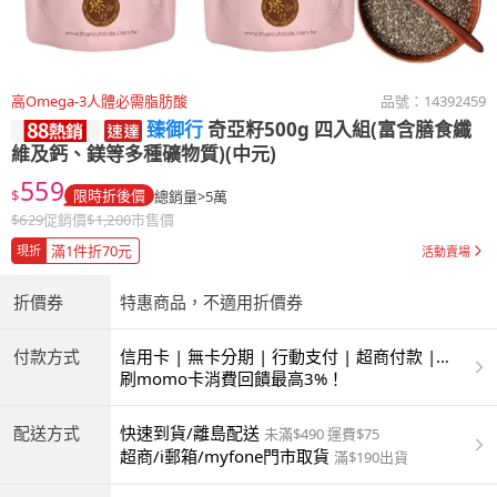
高Omega-3人體必需脂肪酸
品號：
14392459
臻御行
奇亞籽500g 四入組(富含膳食纖
維及鈣、鎂等多種礦物質)(中元)
559
$
限時折後價
總銷量>5萬
$
629
促銷價
$
1,200
市售價
滿1件折70元
現折
活動賣場
折價券
特惠商品，不適用折價券
付款方式
信用卡 | 無卡分期 | 行動支付 | 超商付款 |
ATM | 銀聯卡
刷momo卡消費回饋最高3%！
配送方式
快速到貨/離島配送
未滿$490 運費$75
超商/i郵箱/myfone門市取貨
滿$190出貨