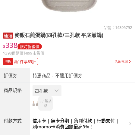
品號：
14395792
麥飯石煎蛋鍋(四孔款/三孔款 平底煎鍋)
338
$
限時折後價
$
398
促銷價
$
899
市售價
滿1件享85折
現折
活動賣場
折價券
特惠商品，不適用折價券
商品規格
四孔款
共1種
規
格
付款方式
信用卡 | 無卡分期 | 貨到付款 | 行動支付 | 超
商付款 | ATM | 銀聯卡 | 銀行帳戶付款
刷momo卡消費回饋最高3%！