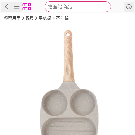
搜全站商品
商品
評價
詳情
規格
推薦
餐廚用品
鍋具
平底鍋
不沾鍋