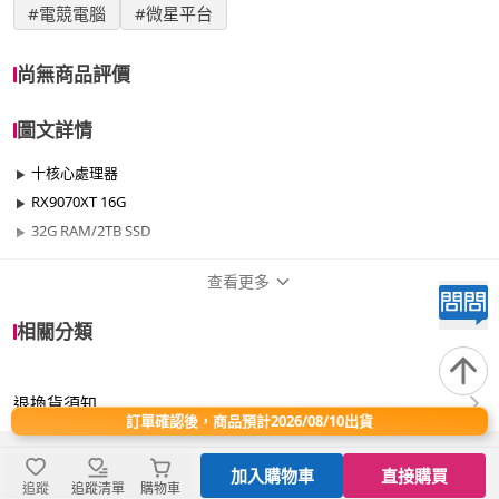
#電競電腦
#微星平台
尚無商品評價
圖文詳情
十核心處理器
RX9070XT 16G
32G RAM/2TB SSD
查看更多
商品規格
相關分類
品牌名稱
微星平台
退換貨須知
效能
701W~1000W
訂單確認後，商品預計2026/08/10出貨
晶片
AMD 9000系列
加入購物車
直接購買
追蹤
追蹤清單
購物車