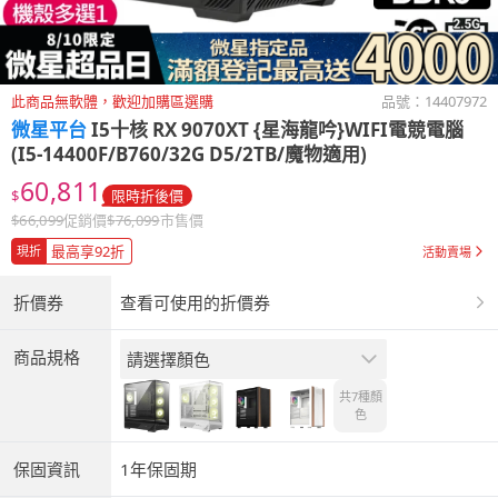
此商品無軟體，歡迎加購區選購
品號：
14407972
微星平台
I5十核 RX 9070XT {星海龍吟}WIFI電競電腦
(I5-14400F/B760/32G D5/2TB/魔物適用)
60,811
$
限時折後價
$
66,099
促銷價
$
76,099
市售價
最高享92折
現折
活動賣場
折價券
查看可使用的折價券
商品規格
請選擇顏色
共7種
顏
色
保固資訊
1年保固期