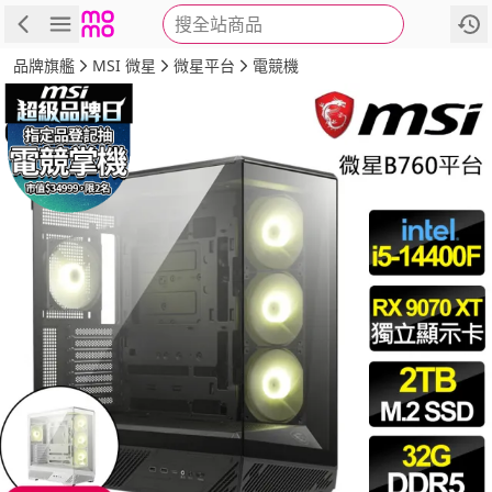
搜全站商品
商品
評價
詳情
規格
推薦
品牌旗艦
MSI 微星
微星平台
電競機