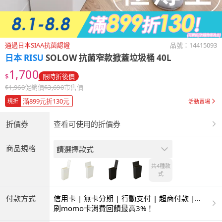
通過日本SIAA抗菌認證
品號：
14415093
日本 RISU
SOLOW 抗菌窄款掀蓋垃圾桶 40L
1,700
$
限時折後價
$
1,960
促銷價
$
3,690
市售價
滿899元折130元
現折
活動賣場
折價券
查看可使用的折價券
商品規格
請選擇款式
共4種
款
式
付款方式
信用卡 | 無卡分期 | 行動支付 | 超商付款 |
ATM | 銀聯卡
刷momo卡消費回饋最高3%！