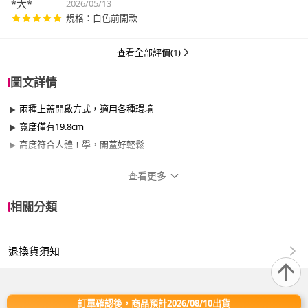
*大*
2026/05/13
規格：白色前開款
查看全部評價(1)
圖文詳情
兩種上蓋開啟方式，適用各種環境
寬度僅有19.8cm
高度符合人體工學，開蓋好輕鬆
查看更多
商品規格
相關分類
品牌名稱
RISU
退換貨須知
類型
有蓋
容量
31-40L
訂單確認後，商品預計2026/08/10出貨