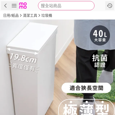
搜全站商品
商品
評價
詳情
規格
推薦
日用/紙品
清潔工具
垃圾桶