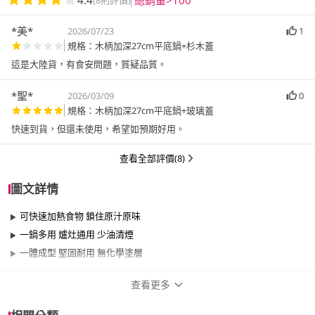
4.4
總銷量>100
(8則評價)
*美*
2026/07/23
1
規格：木柄加深27cm平底鍋+杉木蓋
這是大陸貨，有食安問題，質疑品質。
*聖*
2026/03/09
0
規格：木柄加深27cm平底鍋+玻璃蓋
快速到貨，但還未使用，希望如預期好用。
查看全部評價(8)
圖文詳情
可快速加熱食物 鎖住原汁原味
一鍋多用 爐灶通用 少油清煙
一體成型 堅固耐用 無化學塗層
查看更多
商品規格