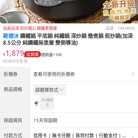
加高加深 煎炒隨心 鑄鐵更健康
品號：
14418620
歐德沐
鑄鐵鍋 平底鍋 純鐵鍋 深炒鍋 燉煮鍋 煎炒鍋(加深
8.5公分 純鑄鐵無塗層 雙側導油)
1,879
$
促銷價
總銷量>100
$
2,899
市售價
折價券
查看可使用的折價券
商品規格
請選擇款式
共2種
款
式
保固資訊
15天保固期
付款方式
信用卡 | 無卡分期 | 貨到付款 | 行動支付 | 超