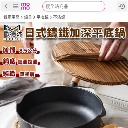
搜全站商品
商品
評價
詳情
規格
推薦
餐廚用品
鍋具
平底鍋
不沾鍋