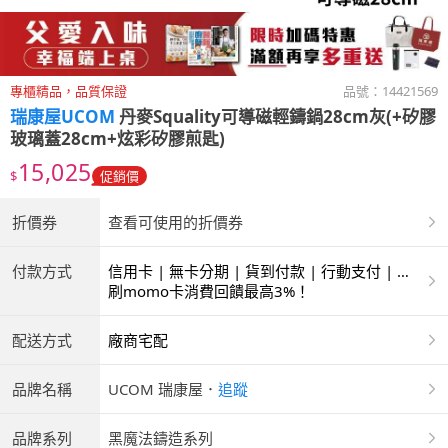
專櫃精品，品質保證
品號：
14421569
瑞康屋UCOM
丹麥Squality可導磁輕鑄鍋28cm灰(+矽膠
玻璃蓋28cm+炫彩矽膠煎匙)
15,025
$
促銷價
折價券
查看可使用的折價券
付款方式
信用卡 | 無卡分期 | 貨到付款 | 行動支付 | 超
商付款 | 銀聯卡
刷momo卡消費回饋最高3%！
配送方式
廠商宅配
品牌名稱
UCOM 瑞康屋
．
追蹤
品牌系列
黑魔法鑄造系列