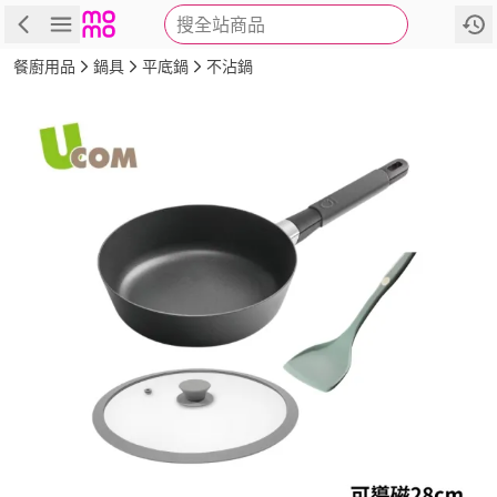
搜全站商品
商品
評價
詳情
規格
推薦
餐廚用品
鍋具
平底鍋
不沾鍋