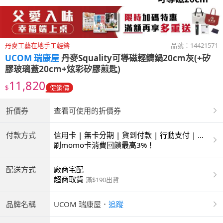
丹麥工藝在地手工輕鑄
品號：
14421571
UCOM 瑞康屋
丹麥Squality可導磁輕鑄鍋20cm灰(+矽
膠玻璃蓋20cm+炫彩矽膠煎匙)
11,820
$
促銷價
折價券
查看可使用的折價券
付款方式
信用卡 | 無卡分期 | 貨到付款 | 行動支付 | 超
商付款 | 銀聯卡
刷momo卡消費回饋最高3%！
配送方式
廠商宅配
超商取貨
滿$190出貨
品牌名稱
UCOM 瑞康屋
．
追蹤