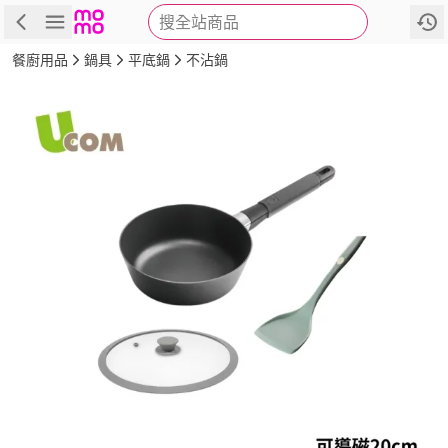
搜全站商品
商品
評價
詳情
規格
推薦
餐廚用品
鍋具
平底鍋
不沾鍋