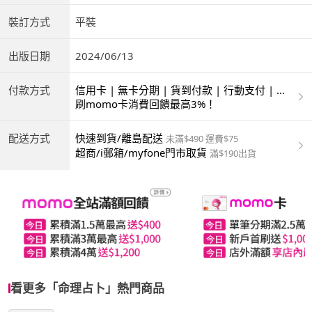
裝訂方式
平裝
出版日期
2024/06/13
付款方式
信用卡 | 無卡分期 | 貨到付款 | 行動支付 | 超
商付款 | ATM | 銀聯卡
刷momo卡消費回饋最高3%！
配送方式
快速到貨/離島配送
未滿$490 運費$75
超商/i郵箱/myfone門市取貨
滿$190出貨
看更多「命理占卜」熱門商品