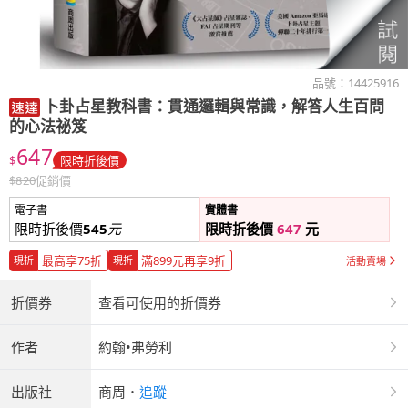
品號：
14425916
卜卦占星教科書：貫通邏輯與常識，解答人生百問
的心法祕笈
647
$
限時折後價
$
820
促銷價
電子書
實體書
限時折後價
545
元
限時折後價
647
元
最高享75折
滿899元再享9折
現折
現折
活動賣場
折價券
查看可使用的折價券
作者
約翰•弗勞利
出版社
商周
．
追蹤