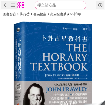
搜全站商品
商品
評價
簡介
詳細資訊
推薦
圖書影音
排行榜
書展優惠
商周全書系★66折up