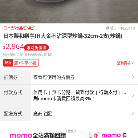
日本製造品質保証
品號：
14428110
日本製和樂亭IH大金不沾深型炒鍋-32cm-2支(炒鍋)
2,964
$
限時折後價
$
3,488
促銷價
$
3,800
市售價
滿1件享85折
現折
活動賣場
折價券
查看可使用的折價券
付款方式
信用卡 | 無卡分期 | 貨到付款 | 行動支付 | 超
商付款 | ATM | 銀聯卡
刷momo卡消費回饋最高3%！
配送方式
廠商宅配