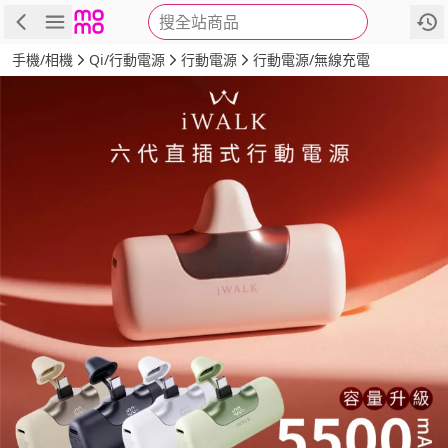
搜全站商品
商品
評價
詳情
規格
推薦
手機/相機
Qi/行動電源
行動電源
行動電源/無線充電