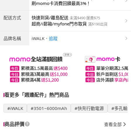
商付款 | ATM | 銀聯卡
刷momo卡消費回饋最高3%！
配送方式
快速到貨/離島配送
未滿$490 運費$75
超商/i郵箱/myfone門市取貨
滿$190出貨
品牌名稱
iWALK
．
追蹤
看更多「週邊配件」熱門商品
#iWALK
#3501~6000mAh
#快充行動電源
#多孔輸
商品評價
查看全部