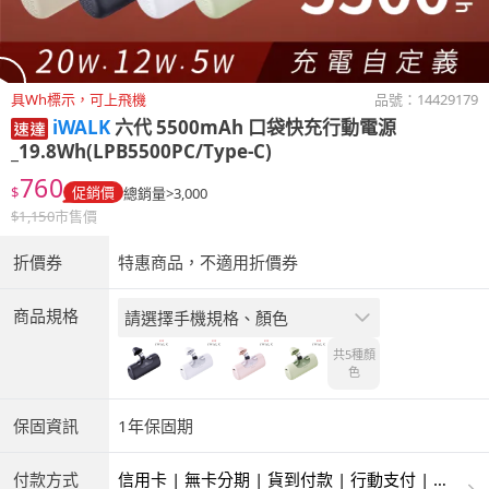
具Wh標示，可上飛機
品號：
14429179
iWALK
六代 5500mAh 口袋快充行動電源
_19.8Wh(LPB5500PC/Type-C)
760
$
促銷價
總銷量>3,000
$
1,150
市售價
折價券
特惠商品，不適用折價券
商品規格
請選擇手機規格、顏色
共5種
顏
色
保固資訊
1年保固期
付款方式
信用卡 | 無卡分期 | 貨到付款 | 行動支付 | 超