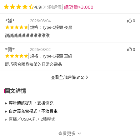
4.9
總銷量>3,000
(315則評價)
*謹*
2026/08/04
0
規格：Type-C接頭 夜黑
讚讚讚讚讚讚讚讚讚讚讚
*佩*
2026/08/02
0
規格：Type-C接頭 草綠
輕巧適合隨身攜帶的日常必需品
查看全部評價(315)
圖文詳情
容量續航提升，支援快充
自定義充電模式，不浪費電
直插／USB-C孔，2種模式
查看更多
商品規格