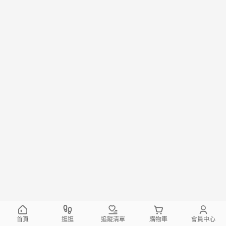
首頁
逛逛
追蹤清單
購物車
會員中心