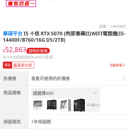
品號：
14435841
華碩平台
I5 十核 RTX 5070 {枸那毒藥II}WIFI電競機(I5-
14400F/B760/16G D5/2TB)
52,863
$
限時折後價
$
57,460
促銷價
$
59,460
市售價
最高享92折
現折
活動賣場
折價券
查看可使用的折價券
商品規格
請選擇X05
共4種
X05
保固資訊
1年保固期