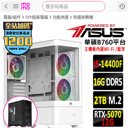
搜全站商品
商品
評價
詳情
規格
推薦
電腦/組件
DIY組裝電腦
功能快選
特選商務機