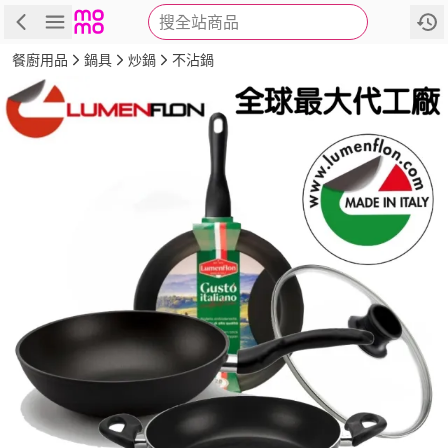
搜全站商品
商品
評價
詳情
規格
推薦
餐廚用品
鍋具
炒鍋
不沾鍋