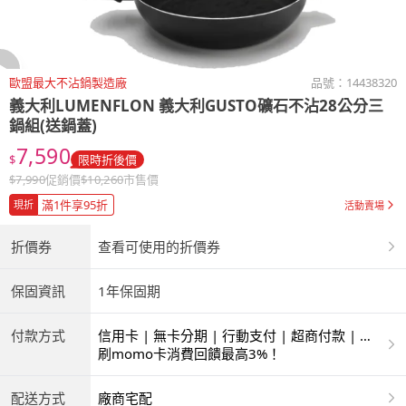
歐盟最大不沾鍋製造廠
品號：
14438320
義大利LUMENFLON
義大利GUSTO礦石不沾28公分三
鍋組(送鍋蓋)
7,590
$
限時折後價
$
7,990
促銷價
$
10,260
市售價
滿1件享95折
現折
活動賣場
折價券
查看可使用的折價券
保固資訊
1年保固期
付款方式
信用卡 | 無卡分期 | 行動支付 | 超商付款 | 銀
聯卡
刷momo卡消費回饋最高3%！
配送方式
廠商宅配