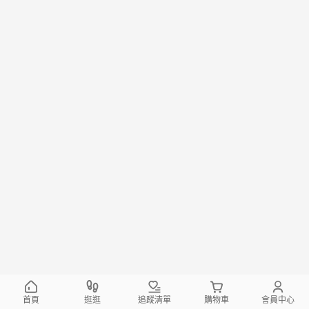
首頁
逛逛
追蹤清單
購物車
會員中心