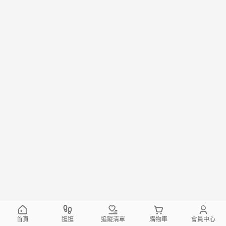
首頁
逛逛
追蹤清單
購物車
會員中心