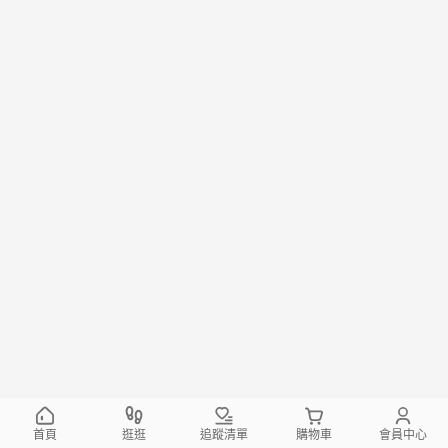
首頁
逛逛
追蹤清單
購物車
會員中心