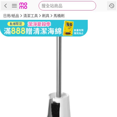
搜全站商品
商品
評價
詳情
規格
推薦
日用/紙品
清潔工具
刷具
馬桶刷