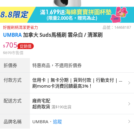
好握刷柄清潔更省力
品號：
14468187
UMBRA
加拿大 Suds馬桶刷 雲朵白 / 清潔刷
705
$
促銷價
$
870
市售價
折價券
特惠商品，不適用折價券
付款方式
信用卡 | 無卡分期 | 貨到付款 | 行動支付 | 超
商付款 | ATM | 銀聯卡
刷momo卡消費回饋最高3%！
配送方式
廠商宅配
超商取貨
滿$190出貨
品牌名稱
UMBRA
．
追蹤